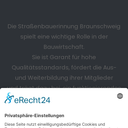
Die Straßenbauerinnung Braunschweig
spielt eine wichtige Rolle in der
Bauwirtschaft.
Sie ist Garant für hohe
Qualitätsstandards, fördert die Aus-
und Weiterbildung ihrer Mitglieder
und trägt dazu bei, ein funktionierendes
Straßennetz zu erhalten.