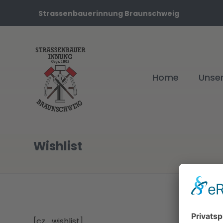
Strassenbauerinnung Braunschweig
Home
Unse
Wishlist
[cz_wishlist]