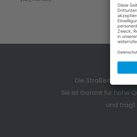
Die Straßenbauerinnu
Sie ist Garant für hohe 
und trägt 