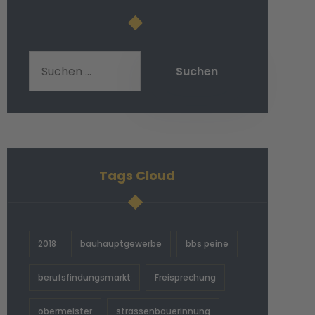
Tags Cloud
2018
bauhauptgewerbe
bbs peine
berufsfindungsmarkt
Freisprechung
obermeister
strassenbauerinnung